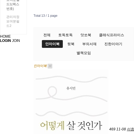
드1(팩스
번호)
Total 13 /
1 page
관리자정
보여분필
드2
전체
토독토독
앗쏘북
클래식프라이스
HOME
LOGIN
JOIN
인마이북
뒷북
부의서재
진한이야기
별책모임
인마이북
H
469
11-08
이창