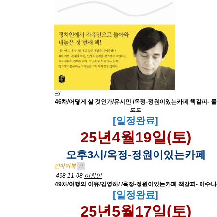
민
46차/어떻게 살 것인가/유시민 /옥정-정원이있는카페 책갈피- 롤
로로
[일정완료]
25년4월19일(토)
오후3시/옥정-정원이있는카페
인마이북
H
498
11-08
이창민
49차/여행의 이유/김영하/ /옥정-정원이있는카페 책갈피- 이수나
[일정완료]
25년5월17일(토)