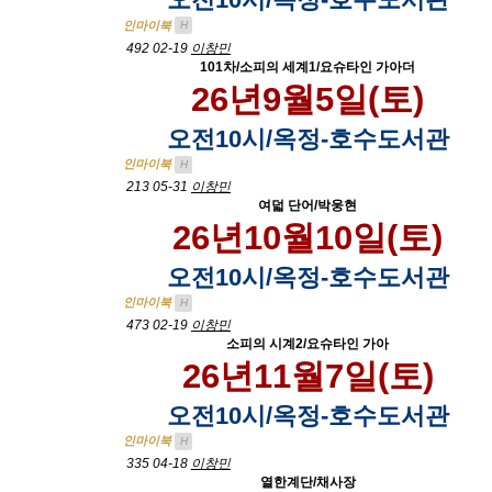
인마이북
H
492
02-19
이창민
101차/소피의 세계1/요슈타인 가아더
26년9월5일(토)
오전10시/옥정-호수도서관
인마이북
H
213
05-31
이창민
여덟 단어/박웅현
26년10월10일(토)
오전10시/옥정-호수도서관
인마이북
H
473
02-19
이창민
소피의 시계2/요슈타인 가아
26년11월7일(토)
오전10시/옥정-호수도서관
인마이북
H
335
04-18
이창민
열한계단/채사장