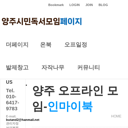
Bookmark
LOGIN
JOIN
BLOG
더페이지
온북
오프일정
양주 오프라인 모임
발제창고
자작나무
커뮤니티
CONTACT
US
양주 오프라인 모
Tel.
010-
6417-
임-
인마이북
9783
HOME
E-mail.
butand2@hanmail.net
관리자정
보여분필