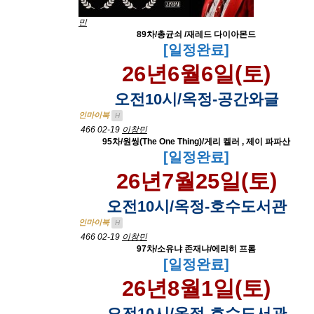
민
89차/총균쇠 /재레드 다이아몬드
[일정완료]
26년6월6일(토)
오전10시/옥정-공간와글
인마이북
H
466
02-19
이창민
95차/원씽(The One Thing)/게리 켈러 , 제이 파파산
[일정완료]
26년7월25일(토)
오전10시/옥정-호수도서관
인마이북
H
466
02-19
이창민
97차/소유냐 존재냐/에리히 프롬
[일정완료]
26년8월1일(토)
오전10시/옥정-호수도서관