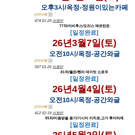
오후3시/옥정-정원이있는카페
인마이북
H
474
01-20
이창민
77차/아비투스/도리스 메르틴든
[일정완료]
26년3월7일(토)
오전10시/옥정-공간와글
인마이북
H
507
01-20
이창민
81차/월든/헨리 데이빗 소로우
[일정완료]
26년4월4일(토)
오전10시/옥정-공간와글
인마이북
H
412
02-19
이창민
85차/미움받을 용기/기시미 이치로,고가 후미타케
[일정완료]