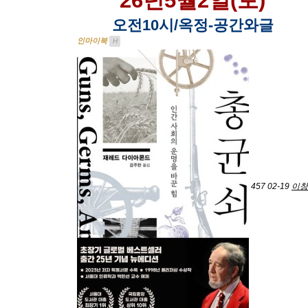
26년5월2일(토)
오전10시/옥정-공간와글
인마이북
H
457
02-19
이창