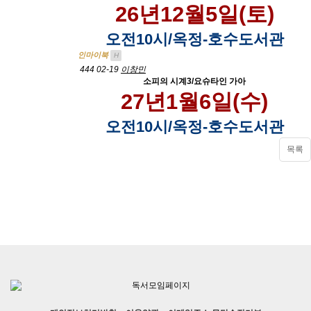
26년12월5일(토)
오전10시/옥정-호수도서관
인마이북
H
444
02-19
이창민
소피의 시계3/요슈타인 가아
27년1월6일(수)
오전10시/옥정-호수도서관
목록
파티앤 스터디 양주 삼숭점
for HTML