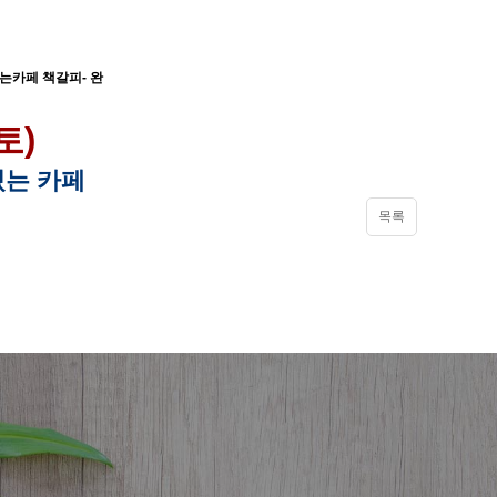
있는카페 책갈피- 완
토)
있는 카페
목록