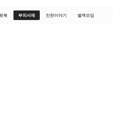
뒷북
부의서재
진한이야기
별책모임