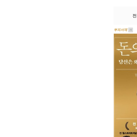
전
부의서재
H