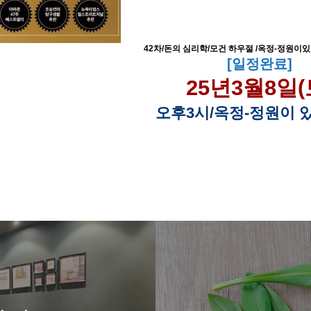
42차/돈의 심리학/모건 하우절 /옥정-정원이
[일정완료]
25년3월8일(
오후3시/옥정-정원이 