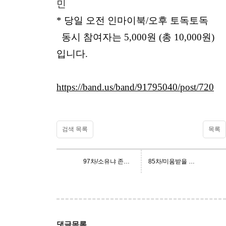
민
* 당일 오전 인마이북/오후 토독토독
동시 참여자는 5,000원 (총 10,000원)
입니다.
https://band.us/band/91795040/post/720
검색 목록
목록
97차/소유냐 존재냐/에리히 프롬
85차/미움받을 용기/기시미 이치로,고가 후미타케
댓글목록