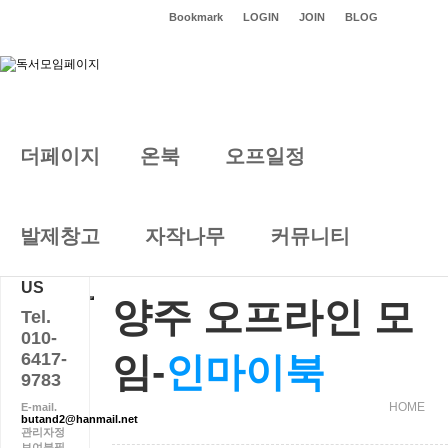
Bookmark
LOGIN
JOIN
BLOG
더페이지
온북
오프일정
양주 오프라인 모임
발제창고
자작나무
커뮤니티
CONTACT
US
양주 오프라인 모
Tel.
010-
6417-
임-
인마이북
9783
HOME
E-mail.
butand2@hanmail.net
관리자정
보여분필