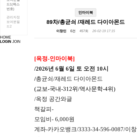
드1(팩스
번호)
인마이북
관리자정
89차/총균쇠 /재레드 다이아몬드
보여분필
드2
이창민
0건
457회
26-02-19 17:15
HOME
LOGIN
JOIN
[옥정-인마이북]
/2026년 6월 6일 토 오전 10시
/
총균쇠/재레드 다이아몬드
(교보-국내-312위/역사문학-4위)
/옥정 공간와글
책갈피-
모임비- 6,000원
계좌-카카오뱅크/3333-34-596-0087/이창