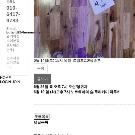
Tel.
010-
6417-
9783
E-mail.
butand2@hanmail.net
관리자정
보여분필
드1(팩스
번호)
관리자정
6월 14일(토) 15시 옥정 트럼프2.0/박종훈
보여분필
드2
목록
HOME
글쓰기
LOGIN
JOIN
6월 26일 목 오후 7시 모순/양귀자
6월 10 일 (화)오후 7시 노르웨이의 숲/무라카미 하루키
댓글목록
댓글목록