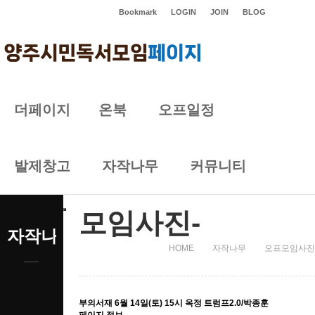
Bookmark
LOGIN
JOIN
BLOG
더페이지
온북
오프일정
자작나무
발제창고
자작나무
커뮤니티
모임사진-
자작나무
HOME
자작나무
오프모임사진
부의서재
6월 14일(토) 15시 옥정 트럼프2.0/박종훈