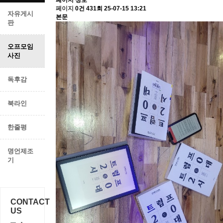
페이지 정보
페이지
0건
431회
25-07-15 13:21
자유게시
본문
판
오프모임
사진
독후감
북라인
한줄평
명언제조
기
CONTACT
US